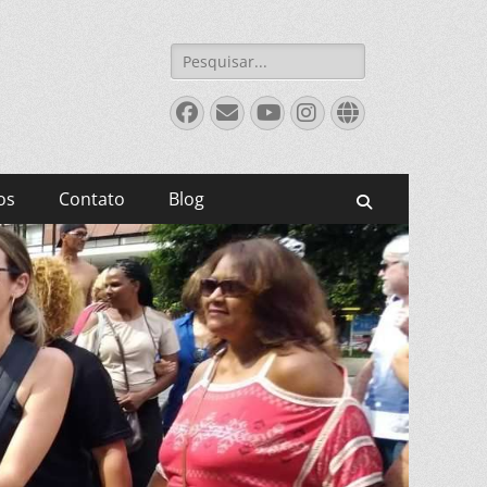
Pesquisar
por:
Facebook
Email
YouTube
Instagram
Website
os
Contato
Blog
Pesquisar