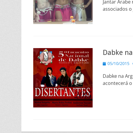
Jantar Árabe
associados o
Dabke na
Posted
05/10/2015
on
Dabke na Arge
acontecerá o