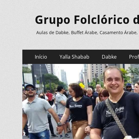
Grupo Folclórico 
Aulas de Dabke, Buffet Árabe, Casamento Árabe,
Menu
Pular
Início
Yalla Shabab
Dabke
Pro
para
principal
o
conteúdo