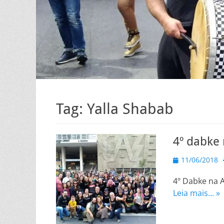
Tag:
Yalla Shabab
4º dabke 
Posted
11/06/2018
on
4º Dabke na A
Leia mais… »