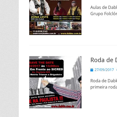
on
Aulas de Dab
Grupo Folcló
Roda de 
Posted
27/09/2017
on
Roda de Dabk
primeira rod