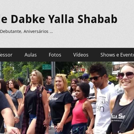
de Dabke Yalla Shabab
 Debutante, Aniversários …
fessor
Aulas
Fotos
Vídeos
Shows e Event