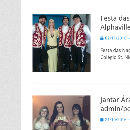
Festa das
Alphavill
Posted
02/11/2016
on
Festa das Naç
Colégio St. N
Jantar Á
admin/po
Posted
21/10/2016
on