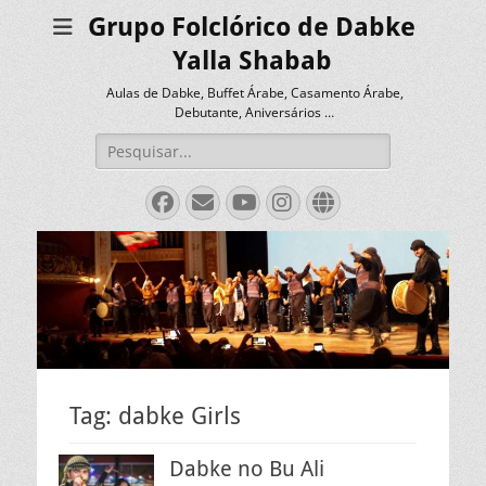
Grupo Folclórico de Dabke
Yalla Shabab
Aulas de Dabke, Buffet Árabe, Casamento Árabe,
Debutante, Aniversários …
Pesquisar
por:
Facebook
Email
YouTube
Instagram
Website
Tag:
dabke Girls
Dabke no Bu Ali