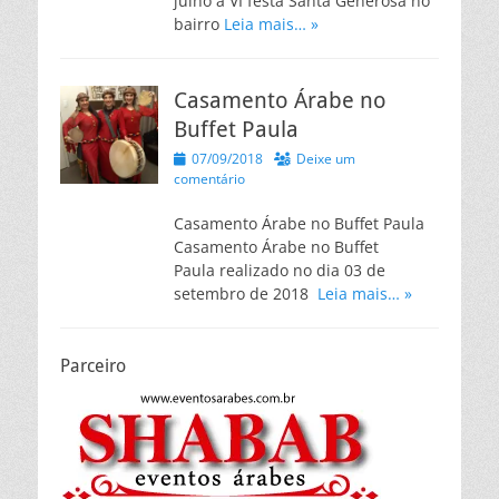
julho a VI festa Santa Generosa no
bairro
Leia mais… »
Casamento Árabe no
Buffet Paula
Posted
07/09/2018
Deixe um
on
comentário
Casamento Árabe no Buffet Paula
Casamento Árabe no Buffet
Paula realizado no dia 03 de
setembro de 2018
Leia mais… »
Parceiro