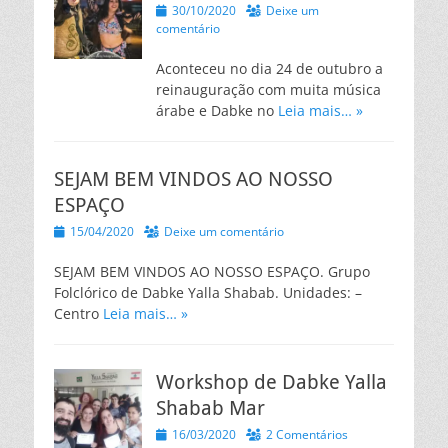
Posted
30/10/2020
Deixe um
on
comentário
Aconteceu no dia 24 de outubro a
reinauguração com muita música
árabe e Dabke no
Leia mais… »
SEJAM BEM VINDOS AO NOSSO
ESPAÇO
Posted
15/04/2020
Deixe um comentário
on
SEJAM BEM VINDOS AO NOSSO ESPAÇO. Grupo
Folclórico de Dabke Yalla Shabab. Unidades: –
Centro
Leia mais… »
Workshop de Dabke Yalla
Shabab Mar
Posted
16/03/2020
2 Comentários