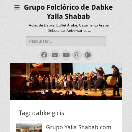
Grupo Folclórico de Dabke
Yalla Shabab
Aulas de Dabke, Buffet Árabe, Casamento Árabe,
Debutante, Aniversários …
Pesquisar
por:
Facebook
Email
YouTube
Instagram
Website
Tag:
dabke giris
Grupo Yalla Shabab com