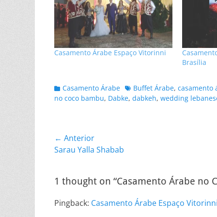
Casamento Árabe Espaço Vitorinni
Casamento
Brasília
Categorias:
Tags:
Casamento Árabe
Buffet Árabe
,
casamento 
no coco bambu
,
Dabke
,
dabkeh
,
wedding lebanes
Navegação
← Anterior
Post
Sarau Yalla Shabab
de
anterior:
Post
1 thought on “Casamento Árabe no C
Pingback:
Casamento Árabe Espaço Vitorinni