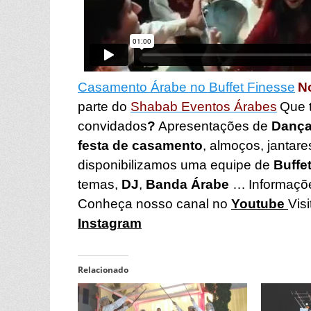
Casamento Árabe no Buffet Finesse
N
parte do
Shabab Eventos Árabes
Que t
convidados
?
Apresentações de
Dança
festa de casamento
, almoços, jantare
disponibilizamos uma equipe de
Buffe
temas,
DJ
,
Banda Árabe
…
Informaç
Conheça nosso canal no
Youtube
Vis
Instagram
Relacionado