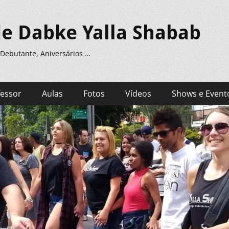
de Dabke Yalla Shabab
 Debutante, Aniversários …
fessor
Aulas
Fotos
Vídeos
Shows e Event