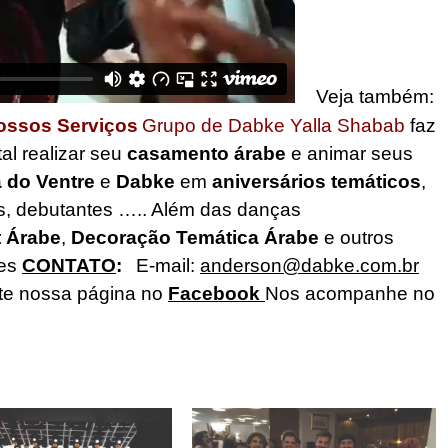
Veja também:
ossos Serviços
Grupo de Dabke Yalla Shabab
faz
al realizar seu
casamento árabe
e animar seus
 do Ventre
e
Dabke
em
aniversários temáticos
,
s, debutantes …..
Além das danças
t Árabe
,
Decoração Temática Árabe
e outros
ões
CONTATO
:
E-mail:
anderson@dabke.com.br
ite nossa página no
Facebook
Nos acompanhe no