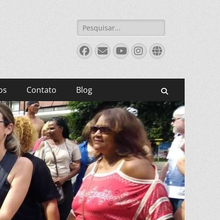
Pesquisar
por:
Facebook
Email
YouTube
Instagram
Website
os
Contato
Blog
Pesquisar