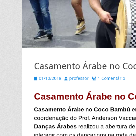
Casamento Árabe no Coc
Posted
Autor
01/10/2018
professor
1 Comentário
on
Casamento Árabe no C
Casamento Árabe
no
Coco Bambú
e
coordenação do Prof. Anderson Vacca
Danças Árabes
realizou a abertura de
interagir com os dançarinos na roda de