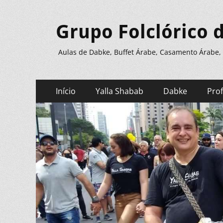
Grupo Folclórico 
Aulas de Dabke, Buffet Árabe, Casamento Árabe,
Menu
Pular
Início
Yalla Shabab
Dabke
Pro
para
principal
o
conteúdo